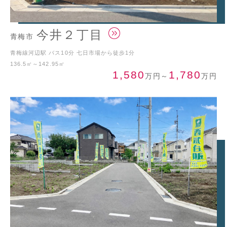
今井２丁目
青梅市
青梅線河辺駅 バス10分 七日市場から徒歩1分
136.5㎡～142.95㎡
1,580
1,780
万円
～
万円