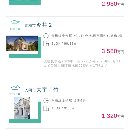
2,980
万円
今井２
青梅市
新築戸建
青梅線小作駅 バス14分 七日市場から徒歩1分
3LDK / 99.36㎡
3,580
万円
現地見学会2026年03月27日から2026年08月31日
まで毎週土日曜日祝日09時から17時まで
大字寺竹
入間市
中古戸建
八高線金子駅 徒歩4分
4LDK / 91.5㎡
1,320
万円