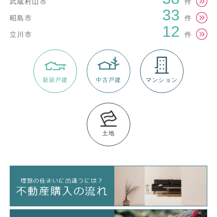
武蔵村山市
件
33
昭島市
件
12
立川市
件
新築戸建
中古戸建
マンション
土地