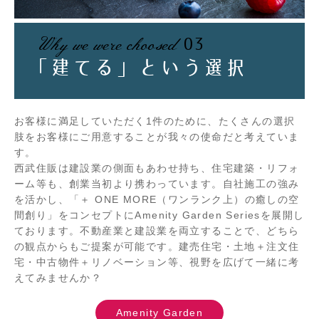
Why we were choosed
03
「建てる」
という選択
お客様に満足していただく1件のために、たくさんの選択
肢をお客様にご用意することが我々の使命だと考えていま
す。
西武住販は建設業の側面もあわせ持ち、住宅建築・リフォ
ーム等も、創業当初より携わっています。自社施工の強み
を活かし、「＋ ONE MORE（ワンランク上）の癒しの空
間創り」をコンセプトにAmenity Garden Seriesを展開し
ております。不動産業と建設業を両立することで、どちら
の観点からもご提案が可能です。建売住宅・土地＋注文住
宅・中古物件＋リノベーション等、視野を広げて一緒に考
えてみませんか？
Amenity Garden