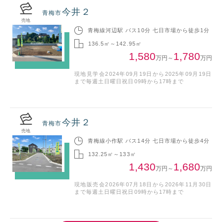
今井２
青梅市
売地
青梅線河辺駅 バス10分 七日市場から徒歩1分
136.5㎡～142.95㎡
1,580
1,780
万円
～
万円
現地見学会2024年09月19日から2025年09月19日
まで毎週土日曜日祝日09時から17時まで
今井２
青梅市
売地
青梅線小作駅 バス14分 七日市場から徒歩4分
132.25㎡～133㎡
1,430
1,680
万円
～
万円
現地販売会2026年07月18日から2026年11月30日
まで毎週土日曜日祝日09時から17時まで