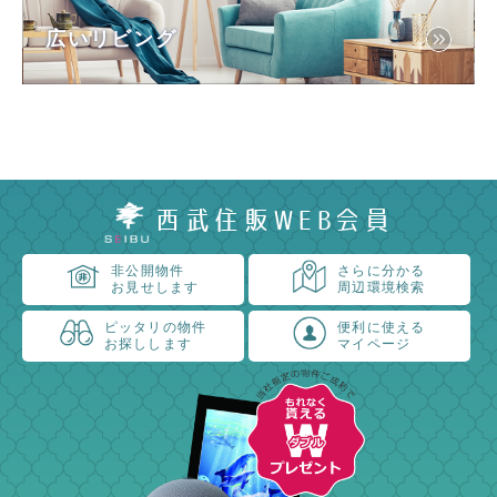
広いリビング
西武住販WEB会員
非公開物件
さらに分かる
お見せします
周辺環境検索
ピッタリの物件
便利に使える
お探しします
マイページ