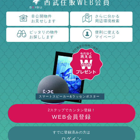
西武住販WEB会員
非公開物件
さらに分かる
お見せします
周辺環境検索
ピッタリの物件
便利に使える
お探しします
マイページ
スマートスピーカー&ラッセンポスター
2ステップでカンタン登録！
WEB会員登録
すでに登録済みの方は
ログイン