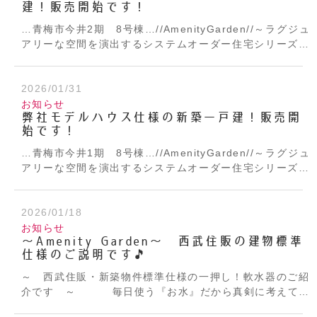
建！販売開始です！
…青梅市今井2期 8号棟…
//AmenityGarden//
～ラグジュ
アリーな空間を演出するシステムオーダー住宅シリーズ～
★モデルハウス仕様★いよいよ販売スタート！！
４月着工
予定！
充実の建物仕様、設備をここで少しご紹介♪
・長期
優良住宅！
2026/01/31
・断熱・省エネ性能・ZEH水準の建物が標準仕
様！
・BELS取得、住宅性能評価書取得予定（設計）！
・
お知らせ
弊社モデルハウス仕様の新築一戸建！販売開
省エネ型給湯器エコジョーズ
・家中の水を軟水する軟水器
始です！
（軟太郎ソフティナ）が標準仕様！
軟水がどのような効
果があるのかも実際に体験できます！
（詳細はスタッフに
…青梅市今井1期 8号棟…
//AmenityGarden//
～ラグジュ
お問合せ下さい。）
・水性マッジクで文字も書けて、磁石
アリーな空間を演出するシステムオーダー住宅シリーズ～
もくっつくマグネットパネル！等々
まだまだたくさんござ
★モデルハウス仕様★いよいよ販売スタート！！
現在建設
います☆彡
現地へ直接来場もOK!
随時見学受付中！
ご連絡
中！
充実の建物仕様、設備をここで少しご紹介♪
・断熱・
お待ちしております!（^^）!
お問い合わせだけ～
参考に見
省エネ性能・ZEH水準の建物が標準仕様！
2026/01/18
・BELS取得、
学だけ～
もちろんOKです♪
お気軽にお声かけ下さい。
おま
住宅性能評価書取得予定（設計）！
・省エネ型給湯器エコ
お知らせ
ちしております（*^_^*）
～Amenity Garden～ 西武住販の建物標準
ジョーズ
・家中の水を軟水する軟水器（軟太郎ソフティ
仕様のご説明です🎵
ナ）が標準仕様！
軟水がどのような効果があるのかも実
際に体験できます！
（詳細はスタッフにお問合せ下さ
～ 西武住販・新築物件標準仕様の一押し！軟水器のご紹
い。）
・浴室には12型の浴室TV付です！ 等々
ま
介です ～
毎日使う『お水』だから真剣に考えて採
だまだたくさんございます☆彡
現地へ直接来場もOK!
随時
用致しました！
・・・ 軟水器編 ｖｏｌ．
見学受付中！
ご連絡お待ちしております!（^^）!
詳しくは