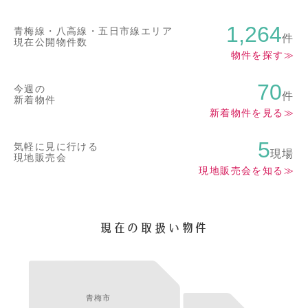
会社概要
店舗紹介
スタッフ紹介
1,264
青梅線・八高線・
五日市線エリア
件
現在公開物件数
スタッフブログ
物件を探す
70
今週の
マイページログイン
件
新着物件
新着物件を見る
お問い合わせ
5
気軽に見に行ける
現場
現地販売会
現地販売会を知る
042-555-1225
現在の取扱い物件
青梅市