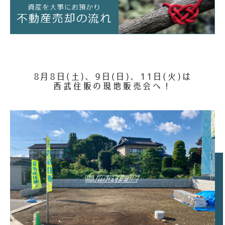
8
月
8
日(土)、
9
日(日)、
11
日(火)
は
西武住販の現地販売会へ！