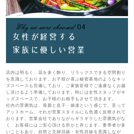
Why we were choosed
04
女性が経営する
家族に優しい営業
店内は明るく、花を多く飾り、リラックスできる空間創り
を意識しております。お子様が喜ぶ秘密基地のようなキッ
ズスペースも完備しており、ご家族皆様でご遠慮なくお越
し頂けるよう準備しております。時には女性スタッフがキ
ッズスペースで、お子様のお相手もさせて頂きます。
社内の雰囲気は、母親と息子・娘達という感じで、至って
アットホーム。それが営業スタイルにも色濃く反映されて
おります。営業会社でありながらギラギラした雰囲気がな
く、お客様にはご安心頂ける所かと存じます。妻帯者が多
いこともあり、自然と主婦目線・女性目線を意識しなが