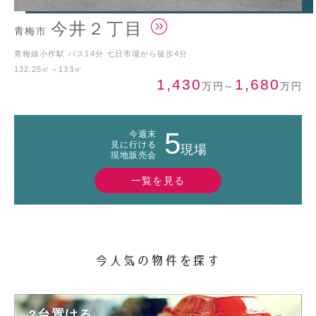
今井２丁目
青梅市
青梅線小作駅 バス14分 七日市場から徒歩4分
132.25㎡～133㎡
1,430
1,680
万円
～
万円
5
今週末
見に行ける
現場
現地販売会
一覧を見る
今人気の物件を探す
2台置ける