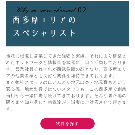
Why we were choosed
02
西多摩エリアの
スペシャリスト
地域に根差し営業してきた経験と実績。それにより構築さ
れたネットワークと情報量を武器に、日々活動しておりま
す。営業社員それぞれが西武住販の顔となり、西多摩エリ
アの他業者様とも良好な関係を維持できております。
また弊社スタッフのほとんどが地元出身・地元育ちという
安心感。地元出身ではないスタッフも、この西多摩で創業
当初から一緒に走り続けてきております。そんな裏路地の
隅々まで知り尽した精鋭達が、誠実にご対応させて頂きま
す。
物件を探す