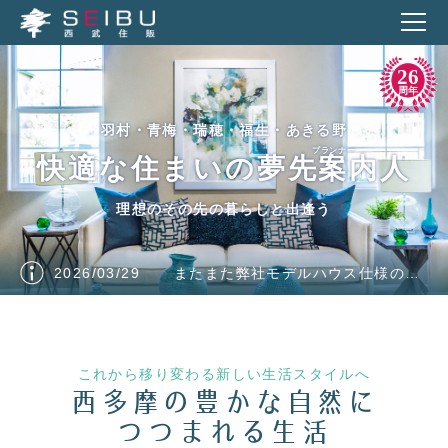
26
周年
羽村・青梅・瑞穂・福生・あきる野
プランナー
物件を探す
快適な
住まいの
夢先案内人
新築戸建を探す
中古戸建を探す
理想のその先の暮らしと出逢う
土地を探す
マンションを探す
現地販売会一覧
2026/03/29
またまた弊社モデルハウス仕様の新築一戸建！販売開始です！
不動産購入について
住宅購入の流れ
これから移り変わる
新しい生活スタイルへ
Amenity Garden物件一覧
お客様の声
西多摩の
豊かな自然に
つつまれる生活