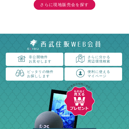
さらに現地販売会を探す
西武住販WEB会員
非公開物件
さらに分かる
お見せします
周辺環境検索
ピッタリの物件
便利に使える
お探しします
マイページ