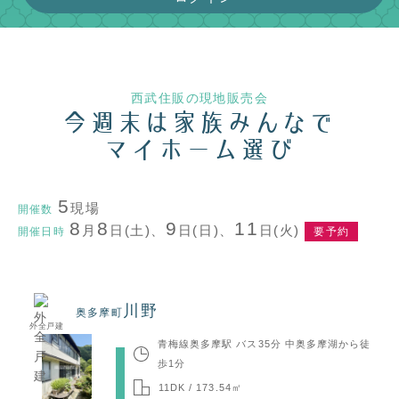
西武住販の現地販売会
今週末は
家族みんなで
マイホーム選び
5
現場
開催数
8
8
9
11
月
日(土)、
日(日)、
日(火)
開催日時
要予約
川野
奥多摩町
外全戸建
青梅線奥多摩駅 バス35分 中奥多摩湖から徒
歩1分
11DK / 173.54㎡