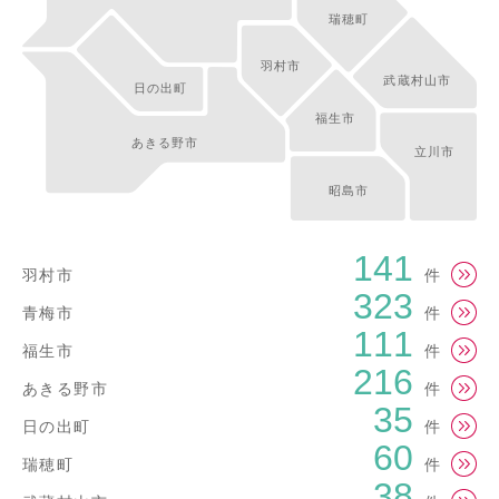
瑞穂町
羽村市
武蔵村山市
日の出町
福生市
あきる野市
立川市
昭島市
141
羽村市
件
323
青梅市
件
111
福生市
件
216
あきる野市
件
35
日の出町
件
60
瑞穂町
件
38